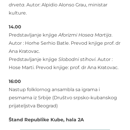
drveta
. Autor: Alpidio Alonso Grau, ministar
kulture.
14.00
Predstavljanje knjige
Aforizmi
H
osea Martija
.
Autor : Horhe Serhio Batle. Prevod knjige prof. dr
Ana Kratovac.
Predstavljanje knjige
Slobodni stihovi
. Autor :
Hose Marti. Prevod knjige: prof. dr Ana Kratovac.
16:00
Nastup folklornog ansambla sa igrama i
pesmama iz Srbije (Društvo srpsko-kubanskog
prijateljstva Beograd)
Štand Republike Kube, hala 2A