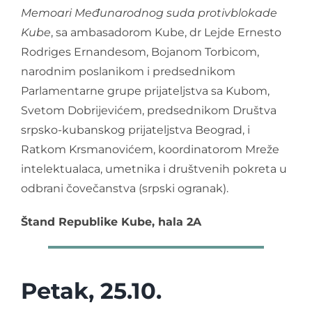
Memoari Međunarodnog suda protivblokade
Kube
, sa ambasadorom Kube, dr Lejde Ernesto
Rodriges Ernandesom, Bojanom Torbicom,
narodnim poslanikom i predsednikom
Parlamentarne grupe prijateljstva sa Kubom,
Svetom Dobrijevićem, predsednikom Društva
srpsko-kubanskog prijateljstva Beograd, i
Ratkom Krsmanovićem, koordinatorom Mreže
intelektualaca, umetnika i društvenih pokreta u
odbrani čovečanstva (srpski ogranak).
Štand Republike Kube, hala 2A
Petak, 25.10.