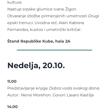
kulture.
Nastup srpske glumice Ivane Žigon
Otvaranje izložbe primenjenih umetnosti
Drugi
epski trenuci.
Uvodna reč: Alain Kabrera
Fernandes, kustos i umetnički kritičar.
Štand Republike Kube, hala 2
A
Nedelja, 20.10.
11.00
Predstavljanje knjige
Dobra voda svakog dana
.
Autor : Nensi Morehon. Govori: Lasaro Kastilja
14.00