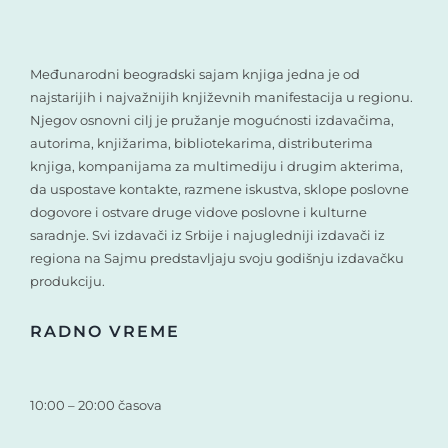
Međunarodni beogradski sajam knjiga jedna je od
najstarijih i najvažnijih književnih manifestacija u regionu.
Njegov osnovni cilj je pružanje mogućnosti izdavačima,
autorima, knjižarima, bibliotekarima, distributerima
knjiga, kompanijama za multimediju i drugim akterima,
da uspostave kontakte, razmene iskustva, sklope poslovne
dogovore i ostvare druge vidove poslovne i kulturne
saradnje. Svi izdavači iz Srbije i najugledniji izdavači iz
regiona na Sajmu predstavljaju svoju godišnju izdavačku
produkciju.
RADNO VREME
10:00 – 20:00 časova