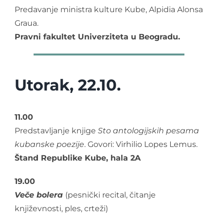
Predavanje ministra kulture Kube, Alpidia Alonsa
Graua.
Pravni fakultet Univerziteta u Beogradu.
Utorak, 22.10.
11.00
Predstavljanje knjige
Sto antologijskih pesama
kubanske poezije
. Govori: Virhilio Lopes Lemus.
Štand Republike Kube, hala 2A
19.00
Veče bolera
(pesnički recital, čitanje
književnosti, ples, crteži)