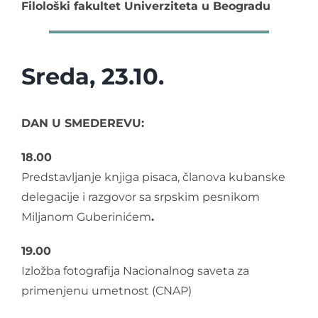
Filološki fakultet Univerziteta u Beogradu
Sreda, 23.10.
DAN U SMEDEREVU:
18.00
Predstavljanje knjiga pisaca, članova kubanske
delegacije i razgovor sa srpskim pesnikom
Miljanom Guberinićem
.
19.00
Izložba fotografija Nacionalnog saveta za
primenjenu umetnost (CNAP)