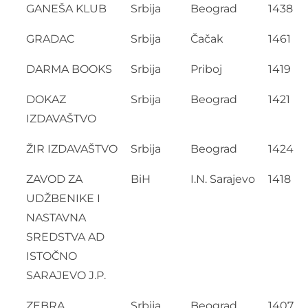
GANEŠA KLUB
Srbija
Beograd
1438
GRADAC
Srbija
Čačak
1461
DARMA BOOKS
Srbija
Priboj
1419
DOKAZ
Srbija
Beograd
1421
IZDAVAŠTVO
ŽIR IZDAVAŠTVO
Srbija
Beograd
1424
ZAVOD ZA
BiH
I.N. Sarajevo
1418
UDŽBENIKE I
NASTAVNA
SREDSTVA AD
ISTOČNO
SARAJEVO J.P.
ZEBRA
Srbija
Beograd
1407