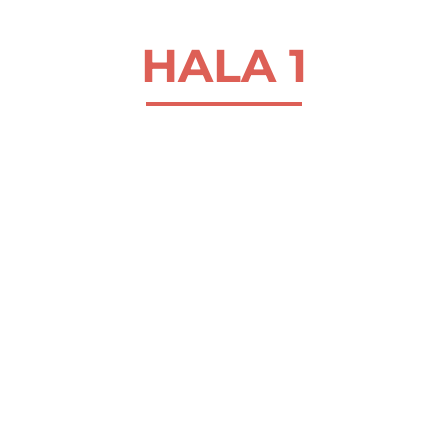
O nama
HALA 1
Kontakt
Latinica