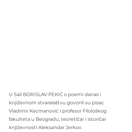
O nama
Kontakt
Latinica
U Sali BORISLAV PEKIĆ o poemi danas i
književnom stvaralaštvu govorili su pisac
Vladimir Kecmanović i profesor Filološkog
fakulteta u Beogradu, teoretičar i istoričar
književnosti Aleksandar Jerkov.