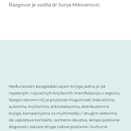
Razgovor je vodila dr Sonja Milovanović.
Međunarodni beogradski sajam knjiga jedna je od
najstarijih i najvažnijih književnih manifestacija u regionu.
Njegov osnovni cilj je pružanje mogućnosti izdavačima,
autorima, knjižarima, bibliotekarima, distributerima
knjiga, kompanijama za multimediju i drugim akterima,
da uspostave kontakte, razmene iskustva, sklope poslovne
dogovore i ostvare druge vidove poslovne i kulturne