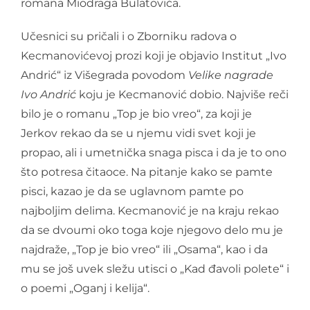
romana Miodraga Bulatovića.
Učesnici su pričali i o Zborniku radova o
Kecmanovićevoj prozi koji je objavio Institut „Ivo
Andrić“ iz Višegrada povodom
Velike nagrade
Ivo Andrić
koju je Kecmanović dobio. Najviše reči
bilo je o romanu „Top je bio vreo“, za koji je
Jerkov rekao da se u njemu vidi svet koji je
propao, ali i umetnička snaga pisca i da je to ono
što potresa čitaoce. Na pitanje kako se pamte
pisci, kazao je da se uglavnom pamte po
najboljim delima. Kecmanović je na kraju rekao
da se dvoumi oko toga koje njegovo delo mu je
najdraže, „Top je bio vreo“ ili „Osama“, kao i da
mu se još uvek sležu utisci o „Kad đavoli polete“ i
o poemi „Oganj i kelija“.