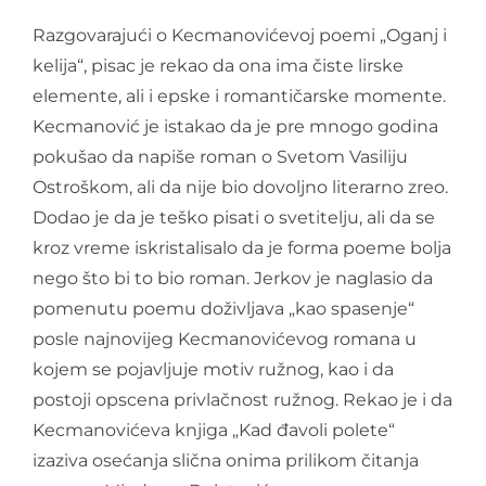
Razgovarajući o Kecmanovićevoj poemi „Oganj i
kelija“, pisac je rekao da ona ima čiste lirske
elemente, ali i epske i romantičarske momente.
Kecmanović je istakao da je pre mnogo godina
pokušao da napiše roman o Svetom Vasiliju
Ostroškom, ali da nije bio dovoljno literarno zreo.
Dodao je da je teško pisati o svetitelju, ali da se
kroz vreme iskristalisalo da je forma poeme bolja
nego što bi to bio roman. Jerkov je naglasio da
pomenutu poemu doživljava „kao spasenje“
posle najnovijeg Kecmanovićevog romana u
kojem se pojavljuje motiv ružnog, kao i da
postoji opscena privlačnost ružnog. Rekao je i da
Kecmanovićeva knjiga „Kad đavoli polete“
izaziva osećanja slična onima prilikom čitanja