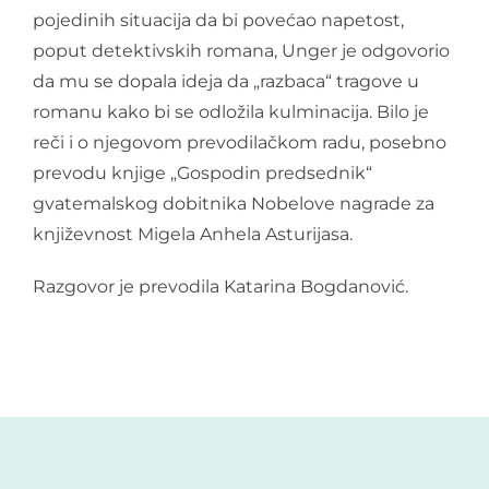
pojedinih situacija da bi povećao napetost,
poput detektivskih romana, Unger je odgovorio
da mu se dopala ideja da „razbaca“ tragove u
romanu kako bi se odložila kulminacija. Bilo je
reči i o njegovom prevodilačkom radu, posebno
prevodu knjige „Gospodin predsednik“
gvatemalskog dobitnika Nobelove nagrade za
književnost Migela Anhela Asturijasa.
Razgovor je prevodila Katarina Bogdanović.