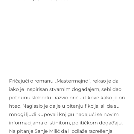
Pričajući o romanu „Mastermajnd“, rekao je da
iako je inspirisan stvarnim događajem, sebi dao
potpunu slobodu i razvio priču i likove kako je on
hteo. Naglasio je da je u pitanju fikcija, ali da su
mnogi ljudi kupovali knjigu nadajući se novim
informacijama o istinitom, političkom događaju.
Na pitanje Sanje Milić da li odlaže razrešenja