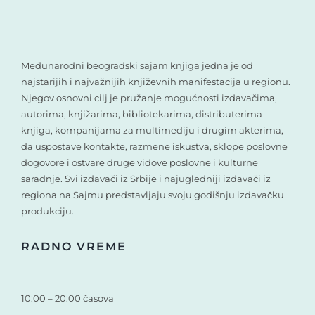
Međunarodni beogradski sajam knjiga jedna je od
najstarijih i najvažnijih književnih manifestacija u regionu.
Njegov osnovni cilj je pružanje mogućnosti izdavačima,
autorima, knjižarima, bibliotekarima, distributerima
knjiga, kompanijama za multimediju i drugim akterima,
da uspostave kontakte, razmene iskustva, sklope poslovne
dogovore i ostvare druge vidove poslovne i kulturne
saradnje. Svi izdavači iz Srbije i najugledniji izdavači iz
regiona na Sajmu predstavljaju svoju godišnju izdavačku
produkciju.
RADNO VREME
10:00 – 20:00 časova