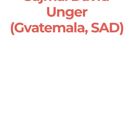
Unger
O nama
(Gvatemala, SAD)
Kontakt
Latinica