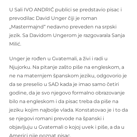
U Sali IVO ANDRIĆ publici se predstavio pisac i
prevodilac David Unger čiji je roman
„Mastermajnd“ nedavno preveden na srpski
jezik. Sa Davidom Ungerom je razgovarala Sanja
Milić.
Unger je rođen u Gvatemali, a živi i radi u
Njujorku. Na pitanje zašto piše na engleskom, a
ne na maternjem španskom jeziku, odgovorio je
da se preselio u SAD kada je imao samo četiri
godine, da je svo njegovo formalno obrazovanje
bilo na engleskom i da pisac treba da piše na
jeziku kojim najbolje vlada. Konstatovao je i to da
se njegovi romani prevode na španski i
objavljuju u Gvatemali o kojoj uvek i piše, a da u
Americi nije poznat pisac.