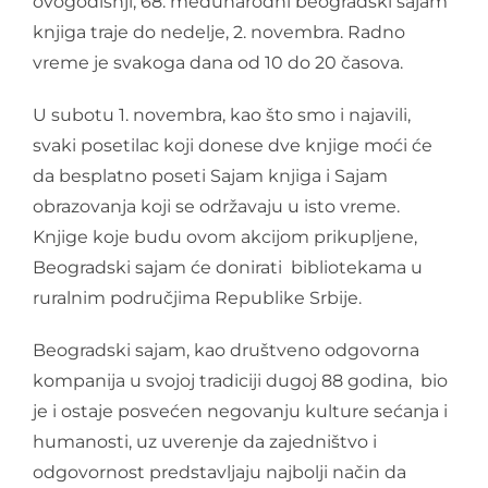
ovogodišnji, 68. međunarodni beogradski sajam
knjiga traje do nedelje, 2. novembra. Radno
vreme je svakoga dana od 10 do 20 časova.
U subotu 1. novembra, kao što smo i najavili,
svaki posetilac koji donese dve knjige moći će
da besplatno poseti Sajam knjiga i Sajam
obrazovanja koji se održavaju u isto vreme.
Knjige koje budu ovom akcijom prikupljene,
Beogradski sajam će donirati bibliotekama u
ruralnim područjima Republike Srbije.
Beogradski sajam, kao društveno odgovorna
kompanija u svojoj tradiciji dugoj 88 godina, bio
je i ostaje posvećen negovanju kulture sećanja i
humanosti, uz uverenje da zajedništvo i
odgovornost predstavljaju najbolji način da