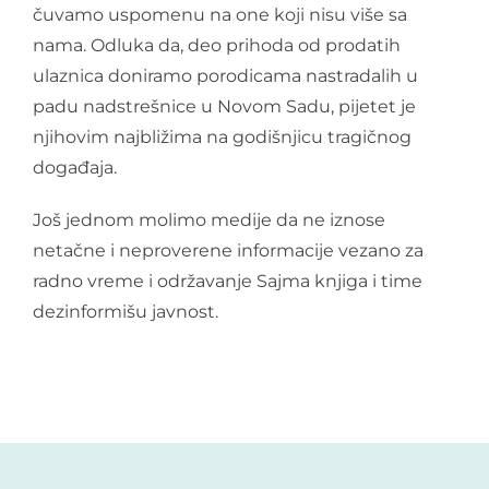
čuvamo uspomenu na one koji nisu više sa
nama. Odluka da, deo prihoda od prodatih
ulaznica doniramo porodicama nastradalih u
padu nadstrešnice u Novom Sadu, pijetet je
njihovim najbližima na godišnjicu tragičnog
događaja.
Još jednom molimo medije da ne iznose
netačne i neproverene informacije vezano za
radno vreme i održavanje Sajma knjiga i time
dezinformišu javnost.