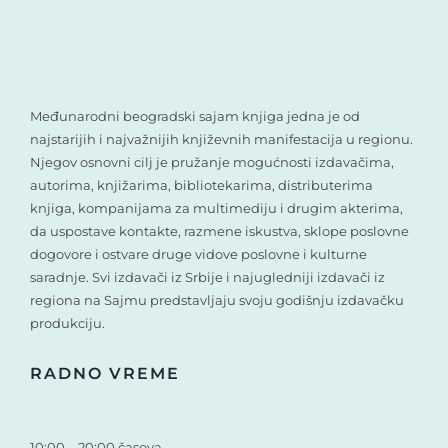
Međunarodni beogradski sajam knjiga jedna je od
najstarijih i najvažnijih književnih manifestacija u regionu.
Njegov osnovni cilj je pružanje mogućnosti izdavačima,
autorima, knjižarima, bibliotekarima, distributerima
knjiga, kompanijama za multimediju i drugim akterima,
da uspostave kontakte, razmene iskustva, sklope poslovne
dogovore i ostvare druge vidove poslovne i kulturne
saradnje. Svi izdavači iz Srbije i najugledniji izdavači iz
regiona na Sajmu predstavljaju svoju godišnju izdavačku
produkciju.
RADNO VREME
10:00 – 20:00 časova