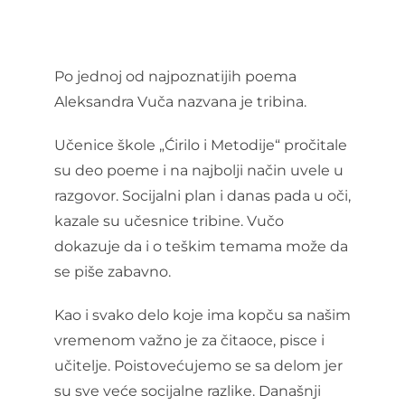
Po jednoj od najpoznatijih poema
Aleksandra Vuča nazvana je tribina.
Učenice škole „Ćirilo i Metodije“ pročitale
su deo poeme i na najbolji način uvele u
razgovor. Socijalni plan i danas pada u oči,
kazale su učesnice tribine. Vučo
dokazuje da i o teškim temama može da
se piše zabavno.
Kao i svako delo koje ima kopču sa našim
vremenom važno je za čitaoce, pisce i
učitelje. Poistovećujemo se sa delom jer
su sve veće socijalne razlike. Današnji