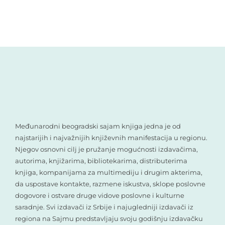
Međunarodni beogradski sajam knjiga jedna je od
najstarijih i najvažnijih književnih manifestacija u regionu.
Njegov osnovni cilj je pružanje mogućnosti izdavačima,
autorima, knjižarima, bibliotekarima, distributerima
knjiga, kompanijama za multimediju i drugim akterima,
da uspostave kontakte, razmene iskustva, sklope poslovne
dogovore i ostvare druge vidove poslovne i kulturne
saradnje. Svi izdavači iz Srbije i najugledniji izdavači iz
regiona na Sajmu predstavljaju svoju godišnju izdavačku