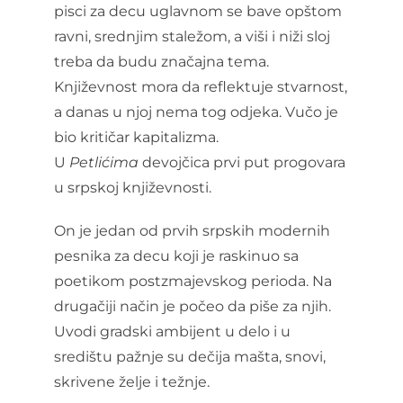
pisci za decu uglavnom se bave opštom
ravni, srednjim staležom, a viši i niži sloj
treba da budu značajna tema.
Književnost mora da reflektuje stvarnost,
a danas u njoj nema tog odjeka. Vučo je
bio kritičar kapitalizma.
U
Petlićima
devojčica prvi put progovara
u srpskoj književnosti.
On je jedan od prvih srpskih modernih
pesnika za decu koji je raskinuo sa
poetikom postzmajevskog perioda. Na
drugačiji način je počeo da piše za njih.
Uvodi gradski ambijent u delo i u
središtu pažnje su dečija mašta, snovi,
skrivene želje i težnje.