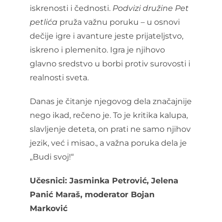
iskrenosti i čednosti.
Podvizi družine Pet
petlića
pruža važnu poruku – u osnovi
dečije igre i avanture jeste prijateljstvo,
iskreno i plemenito. Igra je njihovo
glavno sredstvo u borbi protiv surovosti i
realnosti sveta.
Danas je čitanje njegovog dela značajnije
nego ikad, rečeno je. To je kritika kalupa,
slavljenje deteta, on prati ne samo njihov
jezik, već i misao., a važna poruka dela je
„Budi svoj!“
Učesnici: Jasminka Petrović, Jelena
Panić Maraš, moderator Bojan
Marković