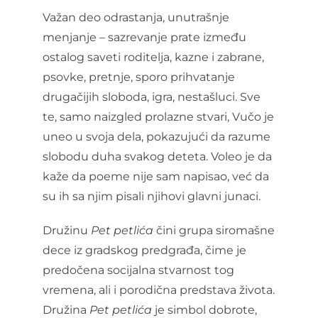
Važan deo odrastanja, unutrašnje
menjanje – sazrevanje prate između
ostalog saveti roditelja, kazne i zabrane,
psovke, pretnje, sporo prihvatanje
drugačijih sloboda, igra, nestašluci. Sve
te, samo naizgled prolazne stvari, Vučo je
uneo u svoja dela, pokazujući da razume
slobodu duha svakog deteta. Voleo je da
kaže da poeme nije sam napisao, već da
su ih sa njim pisali njihovi glavni junaci.
Družinu
Pet petlića
čini grupa siromašne
dece iz gradskog predgrađa, čime je
predočena socijalna stvarnost tog
vremena, ali i porodična predstava života.
Družina
Pet petlića
je simbol dobrote,