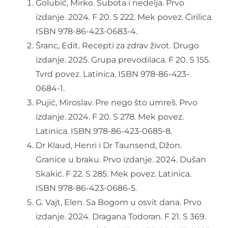
Golubić, Mirko. Subota i nedelja. Prvo
izdanje. 2024. F 20. S 222. Mek povez. Ćirilica.
O nama
ISBN 978-86-423-0683-4.
Šranc, Edit. Recepti za zdrav život. Drugo
Kontakt
izdanje. 2025. Grupa prevodilaca. F 20. S 155.
Tvrd povez. Latinica. ISBN 978-86-423-
Latinica
0684-1.
Pujić, Miroslav. Pre nego što umreš. Prvo
izdanje. 2024. F 20. S 278. Mek povez.
Latinica. ISBN 978-86-423-0685-8.
Dr Klaud, Henri i Dr Taunsend, Džon.
Granice u braku. Prvo izdanje. 2024. Dušan
Skakić. F 22. S 285. Mek povez. Latinica.
ISBN 978-86-423-0686-5.
G. Vajt, Elen. Sa Bogom u osvit dana. Prvo
izdanje. 2024. Dragana Todoran. F 21. S 369.