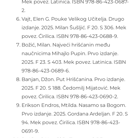
Mek povez. Latinica. ISBN 978-86-423-0687-
2.
Vajt, Elen G. Pouke Velikog Učitelja. Drugo
izdanje. 2025. Milan Šušljić. F 20. S 306. Mek
povez. Ćirilica. ISBN 978-86-423-0688-9.
Božić, Milan. Najveći hrišćanin među
naučnicima Mihajlo Pupin. Prvo izdanje.
2025. F 23. S 403. Mek povez. Latinica. ISBN
978-86-423-0689-6.
Banjan, Džon. Put Hrišćanina. Prvo izdanje.
2025. F 20. S 188. Čedomilj Mijatović. Mek
povez. Ćirilica. ISBN 978-86-423-0690-2.
Erikson Endros, Mtilda. Nasamo sa Bogom.
Prvo izdanje. 2025. Gordana Ardeljan. F 20. S
94. Mek povez. Ćirilica. ISBN 978-86-423-
0691-9.