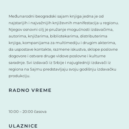
Međunarodni beogradski sajam knjiga jedna je od
najstarijih i najvažnijih književnih manifestacija u regionu.
Njegov osnovni cilj je pružanje mogućnosti izdavačima,
autorima, knjižarima, bibliotekarima, distributerima
knjiga, kompanijama za multimediju i drugim akterima,
da uspostave kontakte, razmene iskustva, sklope poslovne
dogovore i ostvare druge vidove poslovne i kulturne
saradnje. Svi izdavači iz Srbije i najugledniji izdavači iz
regiona na Sajmu predstavljaju svoju godišnju izdavačku
produkciju.
RADNO VREME
10:00 – 20:00 časova
ULAZNICE