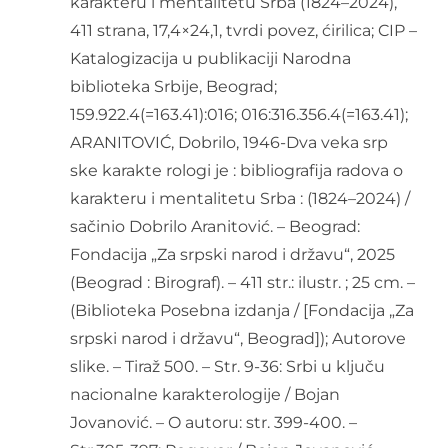
karakteru i mentalitetu Srba (1824–2024),
411 strana, 17,4×24,1, tvrdi povez, ćirilica; CIP –
Katalogizacija u publikaciji Narodna
biblioteka Srbije, Beograd;
159.922.4(=163.41):016; 016:316.356.4(=163.41);
ARANITOVIĆ, Dobrilo, 1946-Dva veka srp
ske karakte rologi je : bibliografija radova o
karakteru i mentalitetu Srba : (1824–2024) /
sačinio Dobrilo Aranitović. – Beograd:
Fondacija „Za srpski narod i državu“, 2025
(Beograd : Birograf). – 411 str.: ilustr. ; 25 cm. –
(Biblioteka Posebna izdanja / [Fondacija „Za
srpski narod i državu“, Beograd]); Autorove
slike. – Tiraž 500. – Str. 9-36: Srbi u ključu
nacionalne karakterologije / Bojan
Jovanović. – O autoru: str. 399-400. –