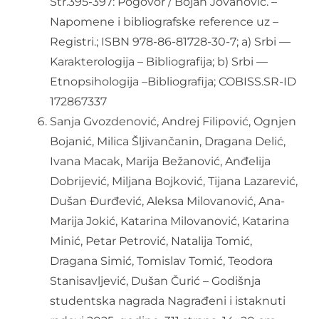
Str.395-397: Pogovor / Bojan Jovanović. –
Napomene i bibliografske reference uz –
Registri.; ISBN 978-86-81728-30-7; a) Srbi —
Karakterologija – Bibliografija; b) Srbi —
Etnopsihologija –Bibliografija; COBISS.SR-ID
172867337
Sanja Gvozdenović, Andrej Filipović, Ognjen
Bojanić, Milica Šljivančanin, Dragana Delić,
Ivana Macak, Marija Bežanović, Anđelija
Dobrijević, Miljana Bojković, Tijana Lazarević,
Dušan Đurđević, Aleksa Milovanović, Ana-
Marija Jokić, Katarina Milovanović, Katarina
Minić, Petar Petrović, Natalija Tomić,
Dragana Simić, Tomislav Tomić, Teodora
Stanisavljević, Dušan Čurić – Godišnja
studentska nagrada Nagrađeni i istaknuti