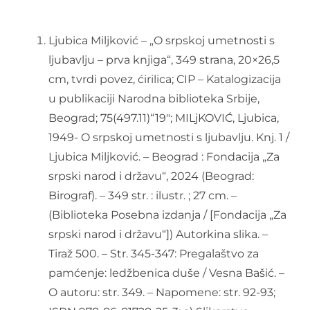
O nama
Ljubica Miljković – „O srpskoj umetnosti s
ljubavlju – prva knjiga“, 349 strana, 20×26,5
Kontakt
cm, tvrdi povez, ćirilica; CIP – Katalogizacija
u publikaciji Narodna biblioteka Srbije,
Beograd; 75(497.11)“19″; MILjKOVIĆ, Ljubica,
Latinica
1949- O srpskoj umetnosti s ljubavlju. Knj. 1 /
Ljubica Miljković. – Beograd : Fondacija „Za
srpski narod i državu“, 2024 (Beograd:
Birograf). – 349 str. : ilustr. ; 27 cm. –
(Biblioteka Posebna izdanja / [Fondacija „Za
srpski narod i državu“]) Autorkina slika. –
Tiraž 500. – Str. 345-347: Pregalaštvo za
pamćenje: ledžbenica duše / Vesna Bašić. –
O autoru: str. 349. – Napomene: str. 92-93;