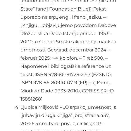
[Foundation „For the Serbian People and
State“ fand] Foundation Blue]); Tekst
uporedo na srp., engl. i franc. jeziku. –
„Knjigu … objavljujemo povodom Dadove
izložbe slika Dado Istorija prirode. 1953–
2000. u Galeriji Srpske akademije nauka i
umetnosti, Beograd, decembar 2024. –
februar 2025.“ –> kolofon. – Tiraž 500. –
Napomene i bibliografske reference uz
tekst.; ISBN 978-86-81728-27-7 (FZSND);
ISBN 978-86-80910-07-9 (FP); ; a) Đurić,
Miodrag Dado (1933-2010); COBISS.SR-ID
158812681
Ljubica Miljković – „O srpskoj umetnosti s
ljubavlju druga knjiga“, broj strana 437,
20×26,5 cm, tvrdi povez, ćirilica; CIP –