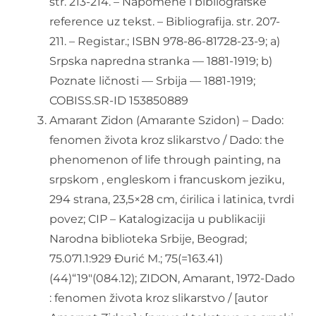
str. 213-214. – Napomene i bibliografske
reference uz tekst. – Bibliografija. str. 207-
211. – Registar.; ISBN 978-86-81728-23-9; a)
Srpska napredna stranka — 1881-1919; b)
Poznate ličnosti — Srbija — 1881-1919;
COBISS.SR-ID 153850889
Amarant Zidon (Amarante Szidon) – Dado:
fenomen života kroz slikarstvo / Dado: the
phenomenon of life through painting, na
srpskom , engleskom i francuskom jeziku,
294 strana, 23,5×28 cm, ćirilica i latinica, tvrdi
povez; CIP – Katalogizacija u publikaciji
Narodna biblioteka Srbije, Beograd;
75.071.1:929 Đurić M.; 75(=163.41)
(44)“19″(084.12); ZIDON, Amarant, 1972-Dado
: fenomen života kroz slikarstvo / [autor