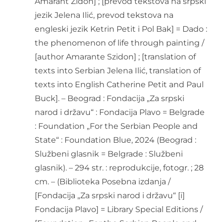
Amarant Zidon] ; [prevod tekstova na srpski
jezik Jelena Ilić, prevod tekstova na
engleski jezik Ketrin Petit i Pol Bak] = Dado :
the phenomenon of life through painting /
[author Amarante Szidon] ; [translation of
texts into Serbian Jelena Ilić, translation of
texts into English Catherine Petit and Paul
Buck]. – Beograd : Fondacija „Za srpski
narod i državu“ : Fondacija Plavo = Belgrade
: Foundation „For the Serbian People and
State“ : Foundation Blue, 2024 (Beograd :
Službeni glasnik = Belgrade : Službeni
glasnik). – 294 str. : reprodukcije, fotogr. ; 28
cm. – (Biblioteka Posebna izdanja /
[Fondacija „Za srpski narod i državu“ [i]
Fondacija Plavo] = Library Special Editions /