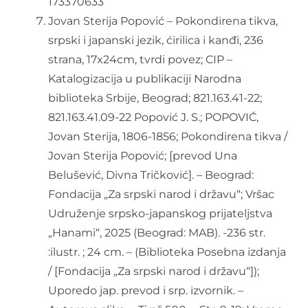
173370633
Jovan Sterija Popović – Pokondirena tikva,
srpski i japanski jezik, ćirilica i kanđi, 236
strana, 17x24cm, tvrdi povez; CIP –
Katalogizacija u publikaciji Narodna
biblioteka Srbije, Beograd; 821.163.41-22;
821.163.41.09-22 Popović J. S.; POPOVIĆ,
Jovan Sterija, 1806-1856; Pokondirena tikva /
Jovan Sterija Popović; [prevod Una
Belušević, Divna Tričković]. – Beograd:
Fondacija „Za srpski narod i državu“; Vršac
Udruženje srpsko-japanskog prijateljstva
„Hanami“, 2025 (Beograd: MAB). -236 str.
:ilustr. ; 24 cm. – (Biblioteka Posebna izdanja
/ [Fondacija „Za srpski narod i državu“]);
Uporedo jap. prevod i srp. izvornik. –