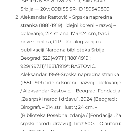
ISBN 978-86-81728-25-3; a) Slikarstvo —
Srbija — 20v; COBISS.SR-ID 150540809
Aleksandar Rastović – Srpska napredna
stranka (1881-1919) : idejni koreni – razvoj –
delovanje, 214 strana, 17,4×24 cm, tvrdi
povez, ćirilica; CIP – Katalogizacija u
publikaciji Narodna biblioteka Srbije,
Beograd; 329(497.11)“1881/1919″;
929(497.11)“1881/1919″; RASTOVIĆ,
Aleksandar, 1969-Srpska napredna stranka
(1881-1919) : idejni koreni – razvoj – delovanje
/ Aleksandar Rastović. – Beograd: Fondacija
„Za srpski narod i državu“, 2024 (Beograd :
Birograf). – 214 str.: ilustr.; 24 cm. –
(Biblioteka Posebna izdanja / [Fondacija „Za
srpski narod i državu]); Tiraž 500. – O autoru: