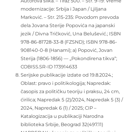
Autorova slika. – Tiraž 500. – Str. 9-19: Vreme
modernizacije: Srbija i Japan / Ljiljana
Marković. – Str. 215-235: Povodom prevoda
dela Jovana Sterije Popovića na japanski
jezik / Divna Tričković, Una Belušević.; ISBN
978-86-81728-33-8 (FZSND); ISBN 978-86-
908140-0-8 (Hanami); a) Popović, Jovan
Sterija (1806-1856) — „Pokondirena tikva“;
COBISS.SR-ID 173914633
Serijske publikacije izdate od 19.8.2024.;
Oblast: pravo i politikologija; Napredak:
časopis za političku teoriju i praksu, 24 cm,
ćirilica; Napredak 5 (2)/2024, Napredak 5 (3) /
2024, Napredak 6 (1) / 2025; CIP –
Katalogizacija u publikaciji Narodna
biblioteka Srbije, Beograd 32(497.11)