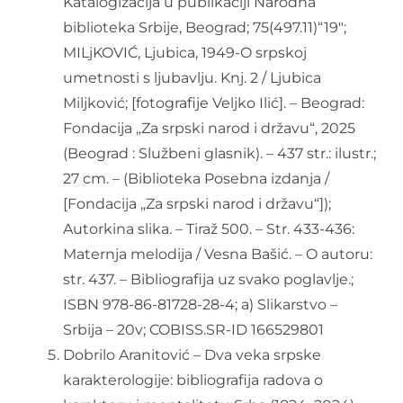
Katalogizacija u publikaciji Narodna
biblioteka Srbije, Beograd; 75(497.11)“19″;
MILjKOVIĆ, Ljubica, 1949-O srpskoj
umetnosti s ljubavlju. Knj. 2 / Ljubica
Miljković; [fotografije Veljko Ilić]. – Beograd:
Fondacija „Za srpski narod i državu“, 2025
(Beograd : Službeni glasnik). – 437 str.: ilustr.;
27 cm. – (Biblioteka Posebna izdanja /
[Fondacija „Za srpski narod i državu“]);
Autorkina slika. – Tiraž 500. – Str. 433-436:
Maternja melodija / Vesna Bašić. – O autoru:
str. 437. – Bibliografija uz svako poglavlje.;
ISBN 978-86-81728-28-4; a) Slikarstvo –
Srbija – 20v; COBISS.SR-ID 166529801
Dobrilo Aranitović – Dva veka srpske
karakterologije: bibliografija radova o