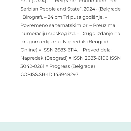
no. 1 (2024)- . – Belgrade : Foundation “For
Serbian People and State”, 2024- (Belgrade
: Birograf). – 24 cm Tri puta godišnje. –
Povremeno sa tematskim br. – Preuzima
numeraciju srpskog izd. – Drugo izdanje na
drugom edijumu: Napredak (Beograd.
Online) = ISSN 2683-6114. – Prevod dela:
Napredak (Beograd) = ISSN 2683-6106 ISSN
3042-0261 = Progress (Belgrade)
COBISS.SR-ID 143948297