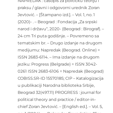
NAPREDAK : časopis za političku teoriju i
praksu / glavni i odgovorni urednik Zoran
Jevtović. – [Štampano izd.]. – Vol. 1, no. 1
(2020)- . – Beograd : Fondacija „Za srpski
narod i državu“, 2020- (Beograd : Birograf). –
24 cm Tri puta godišnje. – Povremeno sa
tematskim br. – Drugo izdanje na drugom
medijumu: Napredak (Beograd. Online) =
ISSN 2683-6114. – Ima izdanje na drugom
jeziku: Progress (Belgrade) = ISSN 3042-
0261 ISSN 2683-6106 = Napredak (Beograd)
COBISS.SR-ID 15570185; CIP – Katalogizacija
u publikaciji Narodna biblioteka Srbije,
Beograd 32(497.11) PROGRESS : journal for
political theory and practice / editor-in-
chief Zoran Jevtović. – [English ed.]. – Vol. 5,