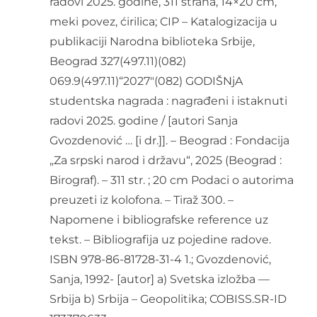
radovi 2025. godine, 311 strana, 14×20 cm,
meki povez, ćirilica; CIP – Katalogizacija u
publikaciji Narodna biblioteka Srbije,
Beograd 327(497.11)(082)
069.9(497.11)“2027″(082) GODIŠNjA
studentska nagrada : nagrađeni i istaknuti
radovi 2025. godine / [autori Sanja
Gvozdenović … [i dr.]]. – Beograd : Fondacija
„Za srpski narod i državu“, 2025 (Beograd :
Birograf). – 311 str. ; 20 cm Podaci o autorima
preuzeti iz kolofona. – Tiraž 300. –
Napomene i bibliografske reference uz
tekst. – Bibliografija uz pojedine radove.
ISBN 978-86-81728-31-4 1.; Gvozdenović,
Sanja, 1992- [autor] a) Svetska izložba —
Srbija b) Srbija – Geopolitika; COBISS.SR-ID