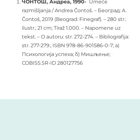
ЧОНТОШ, Андреа, 1990-
Umeće
razmišljanja / Andrea Čontoš. – Београд: A.
O nama
Čontoš, 2019 (Beograd: Finegraf). – 280 str.:
ilustr.; 21 cm; Tiraž 1.000. – Napomene uz
Kontakt
tekst. – O autoru: str. 272-274. – Bibliografija:
str. 277-279.; ISBN 978-86-901586-0-7; а)
Latinica
Психологија успеха; б) Мишљење;
COBISS.SR-ID 280127756