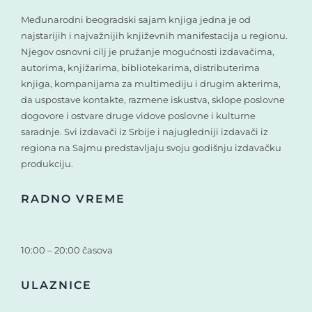
Međunarodni beogradski sajam knjiga jedna je od
najstarijih i najvažnijih književnih manifestacija u regionu.
Njegov osnovni cilj je pružanje mogućnosti izdavačima,
autorima, knjižarima, bibliotekarima, distributerima
knjiga, kompanijama za multimediju i drugim akterima,
da uspostave kontakte, razmene iskustva, sklope poslovne
dogovore i ostvare druge vidove poslovne i kulturne
saradnje. Svi izdavači iz Srbije i najugledniji izdavači iz
regiona na Sajmu predstavljaju svoju godišnju izdavačku
produkciju.
RADNO VREME
10:00 – 20:00 časova
ULAZNICE