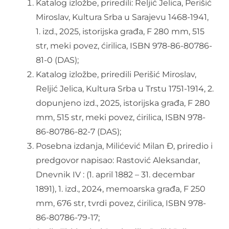
Katalog izložbe, priredili: Reljić Jelica, Perišić
Miroslav, Kultura Srba u Sarajevu 1468-1941,
O nama
1. izd., 2025, istorijska građa, F 280 mm, 515
str, meki povez, ćirilica, ISBN 978-86-80786-
Kontakt
81-0 (DAS);
Katalog izložbe, priredili Perišić Miroslav,
Latinica
Reljić Jelica, Kultura Srba u Trstu 1751-1914, 2.
dopunjeno izd., 2025, istorijska građa, F 280
mm, 515 str, meki povez, ćirilica, ISBN 978-
86-80786-82-7 (DAS);
Posebna izdanja, Milićević Milan Đ, priredio i
predgovor napisao: Rastović Aleksandar,
Dnevnik IV : (1. april 1882 – 31. decembar
1891), 1. izd., 2024, memoarska građa, F 250
mm, 676 str, tvrdi povez, ćirilica, ISBN 978-
86-80786-79-17;