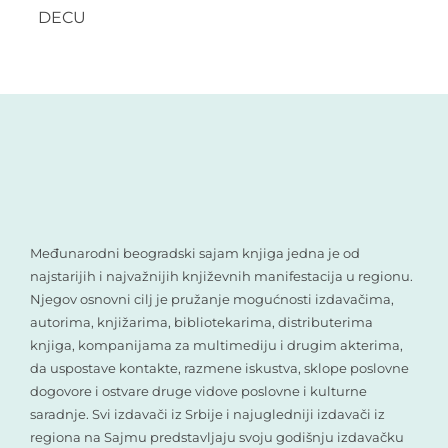
DECU
Međunarodni beogradski sajam knjiga jedna je od
najstarijih i najvažnijih književnih manifestacija u regionu.
Njegov osnovni cilj je pružanje mogućnosti izdavačima,
autorima, knjižarima, bibliotekarima, distributerima
knjiga, kompanijama za multimediju i drugim akterima,
da uspostave kontakte, razmene iskustva, sklope poslovne
dogovore i ostvare druge vidove poslovne i kulturne
saradnje. Svi izdavači iz Srbije i najugledniji izdavači iz
regiona na Sajmu predstavljaju svoju godišnju izdavačku