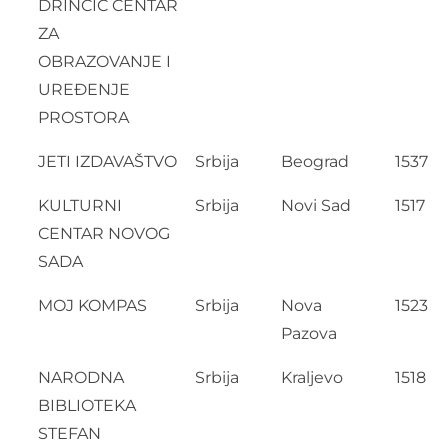
DRINČIĆ CENTAR
ZA
OBRAZOVANJE I
UREĐENJE
PROSTORA
JETI IZDAVAŠTVO
Srbija
Beograd
1537
KULTURNI
Srbija
Novi Sad
1517
CENTAR NOVOG
SADA
MOJ KOMPAS
Srbija
Nova
1523
Pazova
NARODNA
Srbija
Kraljevo
1518
BIBLIOTEKA
STEFAN