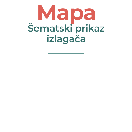
Mapa
O nama
Šematski prikaz
Kontakt
izlagača
Latinica