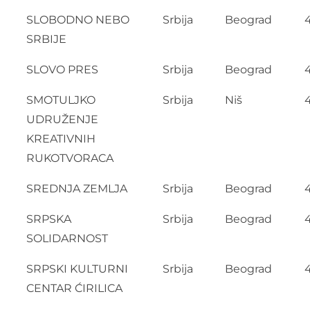
SLOBODNO NEBO
Srbija
Beograd
SRBIJE
SLOVO PRES
Srbija
Beograd
4
SMOTULJKO
Srbija
Niš
UDRUŽENJE
KREATIVNIH
RUKOTVORACA
SREDNJA ZEMLJA
Srbija
Beograd
SRPSKA
Srbija
Beograd
SOLIDARNOST
SRPSKI KULTURNI
Srbija
Beograd
CENTAR ĆIRILICA