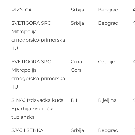
RIZNICA
Srbija
Beograd
4
SVETIGORA SPC
Srbija
Beograd
Mitropolija
crnogorsko-primorska
IIU
SVETIGORA SPC
Crna
Cetinje
Mitropolija
Gora
crnogorsko-primorska
IIU
SINAJ Izdavačka kuća
BiH
Bijeljina
Eparhija zvorničko-
tuzlanska
SJAJ I SENKA
Srbija
Beograd