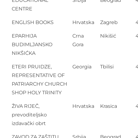
EDUCATIONAL
Srbija
Beograd
CENTRE
ENGLISH BOOKS
Hrvatska
Zagreb
EPARHIJA
Crna
Nikišić
BUDIMLJANSKO
Gora
NIKŠIĆKA
ETERI PRUIDZE,
Georgia
Tbilisi
REPRESENTATIVE OF
PATRIARCHY CHURCH
SHOP HOLY TRINITY
ŽIVA RIJEČ,
Hrvatska
Krasica
prevoditeljsko
izdavački obrt
ZAVOD ZA ZAŠTITU
Srbija
Beograd