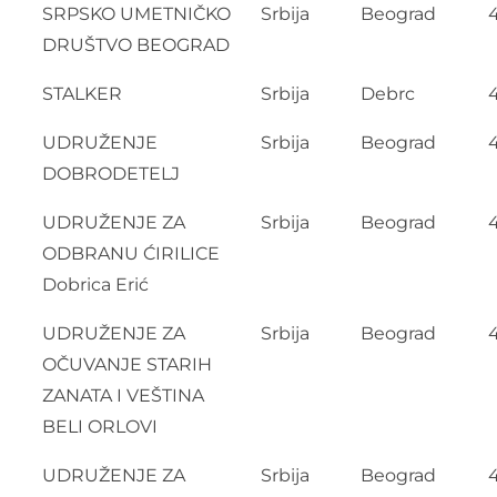
SRPSKO UMETNIČKO
Srbija
Beograd
DRUŠTVO BEOGRAD
STALKER
Srbija
Debrc
UDRUŽENJE
Srbija
Beograd
4
DOBRODETELJ
UDRUŽENJE ZA
Srbija
Beograd
ODBRANU ĆIRILICE
Dobrica Erić
UDRUŽENJE ZA
Srbija
Beograd
OČUVANJE STARIH
ZANATA I VEŠTINA
BELI ORLOVI
UDRUŽENJE ZA
Srbija
Beograd