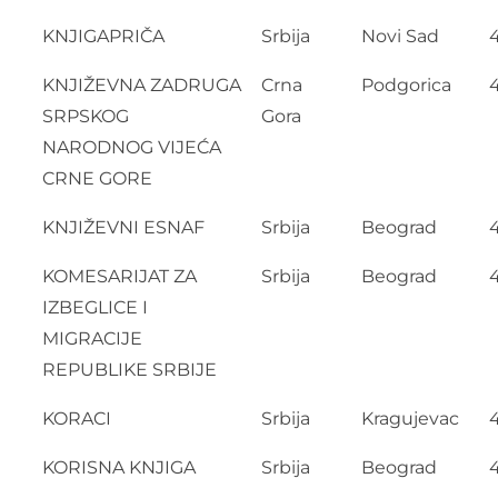
KNJIGAPRIČA
Srbija
Novi Sad
KNJIŽEVNA ZADRUGA
Crna
Podgorica
SRPSKOG
Gora
NARODNOG VIJEĆA
CRNE GORE
KNJIŽEVNI ESNAF
Srbija
Beograd
KOMESARIJAT ZA
Srbija
Beograd
IZBEGLICE I
MIGRACIJE
REPUBLIKE SRBIJE
KORACI
Srbija
Kragujevac
KORISNA KNJIGA
Srbija
Beograd