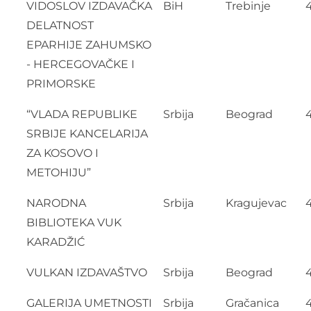
VIDOSLOV IZDAVAČKA
BiH
Trebinje
DELATNOST
EPARHIJE ZAHUMSKO
- HERCEGOVAČKE I
PRIMORSKE
“VLADA REPUBLIKE
Srbija
Beograd
SRBIJE KANCELARIJA
ZA KOSOVO I
METOHIJU”
NARODNA
Srbija
Kragujevac
BIBLIOTEKA VUK
KARADŽIĆ
VULKAN IZDAVAŠTVO
Srbija
Beograd
GALERIJA UMETNOSTI
Srbija
Gračanica