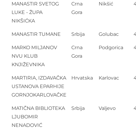
MANASTIR SVETOG
Crna
Nikšić
LUKE - ŽUPA
Gora
NIKŠIĆKA
MANASTIR TUMANE
Srbija
Golubac
MARKO MILJANOV
Crna
Podgorica
NVU KLUB
Gora
KNJIŽEVNIKA
MARTIRIA, IZDAVAČKA
Hrvatska
Karlovac
4
USTANOVA EPARHIJE
GORNJOKARLOVAČKE
MATIČNA BIBLIOTEKA
Srbija
Valjevo
LJUBOMIR
NENADOVIĆ