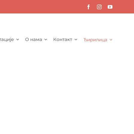
тације
О нама
Контакт
Ђирилица