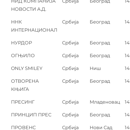
НИД КОМПАНИЈА
Србија
Београд
1
НОВОСТИ А.Д.
ННК
Србија
Београд
14
ИНТЕРНАЦИОНАЛ
НУРДОР
Србија
Београд
14
ОГЊИЛО
Србија
Београд
1
ONLY SMILEY
Србија
Ниш
1
ОТВОРЕНА
Србија
Београд
14
КЊИГА
ПРЕСИНГ
Србија
Младеновац
14
ПРИНЦИП ПРЕС
Србија
Београд
14
ПРОВЕНС
Србија
Нови Сад
1