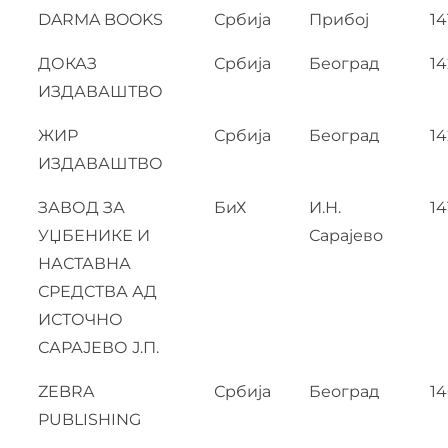
DARMA BOOKS
Србија
Прибој
14
ДОКАЗ
Србија
Београд
14
ИЗДАВАШТВО
ЖИР
Србија
Београд
1
ИЗДАВАШТВО
ЗАВОД ЗА
БиХ
И.Н.
14
УЏБЕНИКЕ И
Сарајево
НАСТАВНА
СРЕДСТВА АД
ИСТОЧНО
САРАЈЕВО Ј.П.
ZEBRA
Србија
Београд
1
PUBLISHING