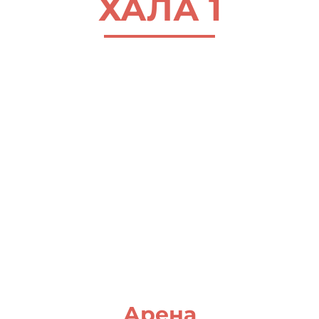
ХАЛА 1
О нама
Контакт
Ђирилица
Арена