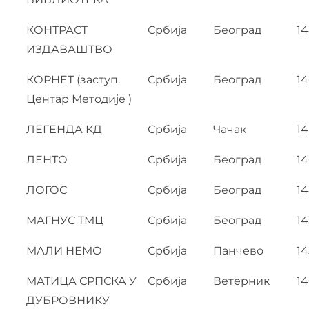
КОНТРАСТ
Србија
Београд
1
ИЗДАВАШТВО
КОРНЕТ (заступ.
Србија
Београд
14
Центар Методије )
ЛЕГЕНДА КД
Србија
Чачак
14
ЛЕНТО
Србија
Београд
1
ЛОГОС
Србија
Београд
1
МАГНУС ТМЦ
Србија
Београд
14
МАЛИ НЕМО
Србија
Панчево
14
МАТИЦА СРПСКА У
Србија
Ветерник
1
ДУБРОВНИКУ