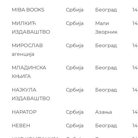
MIBA BOOKS
Србија
Београд
1
МИЛКИЋ
Србија
Мали
14
ИЗДАВАШТВО
Зворник
МИРОСЛАВ
Србија
Београд
1
агенција
МЛАДИНСКА
Србија
Београд
14
КЊИГА
НАЈКУЛА
Србија
Београд
1
ИЗДАВАШТВО
НАРАТОР
Србија
Азања
1
НЕВЕН
Србија
Београд
14