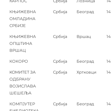
КАРПОС
Србија
Лозница
14
КЊИЖЕВНА
Србија
Београд
14
ОМЛАДИНА
СРБИЈЕ
КЊИЖЕВНА
Србија
Вршац
14
ОПШТИНА
ВРШАЦ
КОКОРО
Србија
Београд
1
KOMИTET ЗА
Србија
Хртковци
1
ОДБРАНУ
ВОЈИСЛАВА
ШЕШЕЉА
КОМПЈУТЕР
Србија
Београд
14
БИБЛИОТЕКА