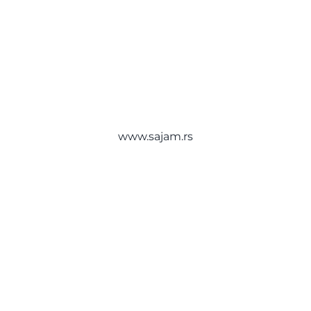
Међународни београдски сајам
О нама
књига
Београдски сајам
Контакт
Булевар војводе Мишића 14
11040 Београд
Србија
Ђирилица
www.sajam.rs