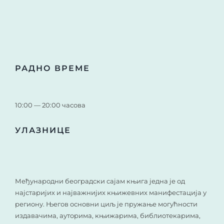
РАДНО ВРЕМЕ
10:00 — 20:00 часова
УЛАЗНИЦЕ
Међународни београдски сајам књига једна је од
најстаријих и најважнијих књижевних манифестација у
региону. Његов основни циљ је пружање могућности
издавачима, ауторима, књижарима, библиотекарима,