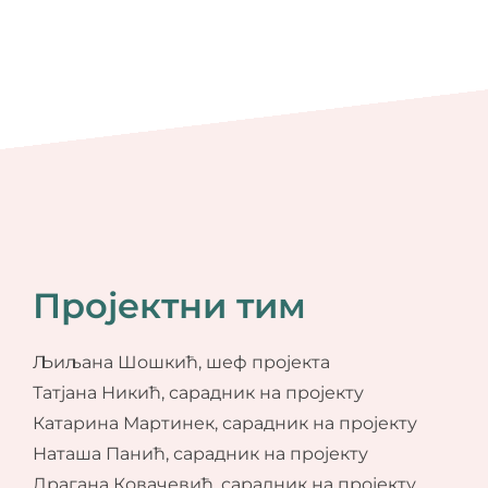
Пројектни тим
Љиљана Шошкић, шеф пројекта
Татјана Никић, сарадник на пројекту
Катарина Мартинек, сарадник на пројекту
Наташа Панић, сарадник на пројекту
Драгана Ковачевић, сарадник на пројекту