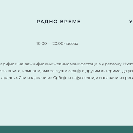
РАДНО ВРЕМЕ
10:00 — 20:00 часова
старијих и најважнијих књижевних манифестација у региону. Ње
а књига, компанијама за мултимедију и другим актерима, да усп
 сарадње. Сви издавачи из Србије и најугледнији издавачи из ре