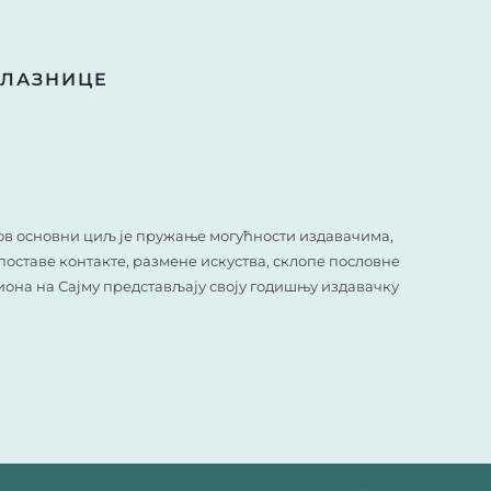
УЛАЗНИЦЕ
гов основни циљ је пружање могућности издавачима,
оставе контакте, размене искуства, склопе пословне
гиона на Сајму представљају своју годишњу издавачку