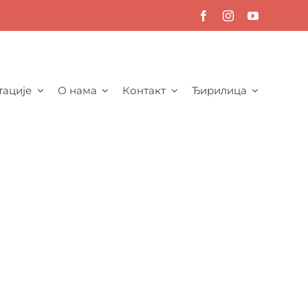
тације
О нама
Контакт
Ђирилица