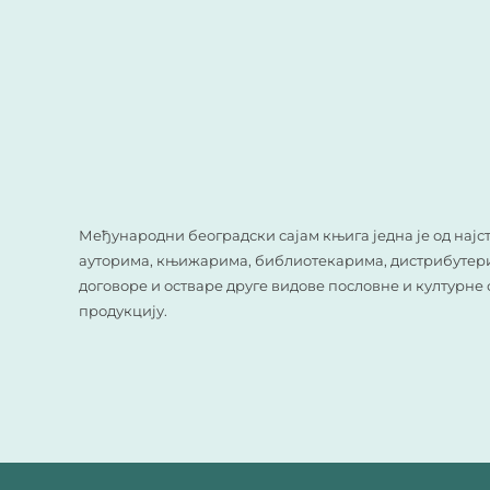
Међународни београдски сајам књига једна је од нај
ауторима, књижарима, библиотекарима, дистрибутерим
договоре и остваре друге видове пословне и културне
продукцију.