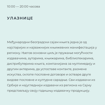
10:00 — 20:00 часова
УЛАЗНИЦЕ
Међународни београдски сајам књига једна је од
најстаријих и најважнијих књижевних манифестација у
региону. Његов основни циљ је пружање могућности
издавачима, ауторима, књижарима, библиотекарима,
дистрибутерима књига, компанијама за мултимедију и
другим актерима, да успоставе контакте, размене
искуства, склопе пословне договоре и остваре друге
видове пословне и културне сарадње. Сви издавачи из
Србије и најугледнији издавачи из региона на Сајму
представљају своју годишњу издавачку продукцију.