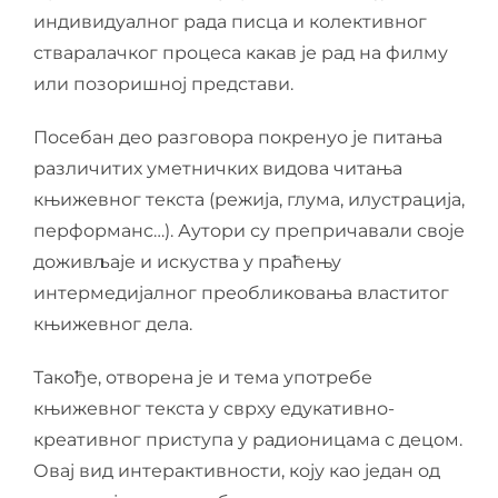
индивидуалног рада писца и колективног
стваралачког процеса какав је рад на филму
или позоришној представи.
Посебан део разговора покренуо је питања
различитих уметничких видова читања
књижевног текста (режија, глума, илустрација,
перформанс…). Аутори су препричавали своје
доживљаје и искуства у праћењу
интермедијалног преобликовања властитог
књижевног дела.
Такође, отворена је и тема употребе
књижевног текста у сврху едукативно-
креативног приступа у радионицама с децом.
Овај вид интерактивности, коју као један од