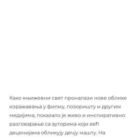
О нама
Контакт
Ђирилица
Како књижевни свет проналази нове облике
изражавања у филму, позоришту и другим
медијима, показало је живо и инспиративно
разговарање са ауторима који већ
деценијама обликују дечју машту. На