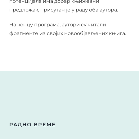
потенцијала има добар књижевни
предложак, присутан је у раду оба аутора.
На концу програма, аутори су читали
фрагменте из својих новообјављених књига.
РАДНО ВРЕМЕ