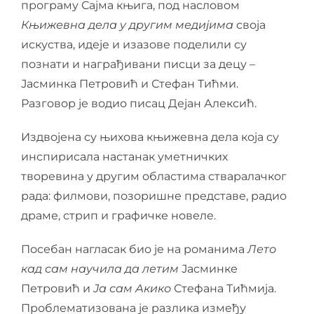
програму Сајма књига, под насловом
Књижевна дела у другим медијима
своја
искуства, идеје и изазове поделили су
познати и награђивани писци за децу –
Јасминка Петровић и Стефан Тићми.
Разговор је водио писац Дејан Алексић.
Издвојена су њихова књижевна дела која су
инспирисала настанак уметничких
творевина у другим областима стваралачког
рада: филмови, позоришне представе, радио
драме, стрип и графичке новеле.
Посебан нагласак био је на романима
Лето
кад сам научила да летим
Јасминке
Петровић и
Ја сам Акико
Стефана Тићмија.
Проблематизована је разлика између