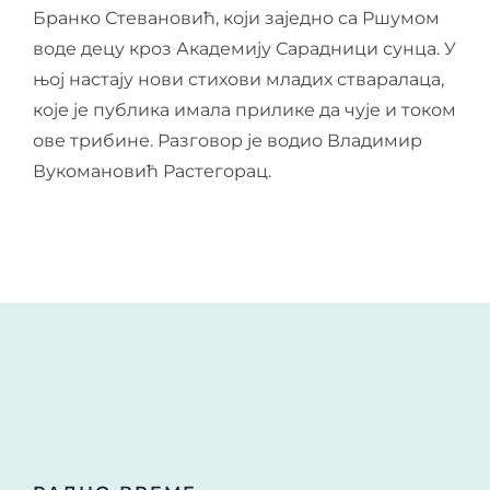
Бранко Стевановић, који заједно са Ршумом
воде децу кроз Академију Сарадници сунца. У
њој настају нови стихови младих стваралаца,
које је публика имала прилике да чује и током
ове трибине. Разговор је водио Владимир
Вукомановић Растегорац.