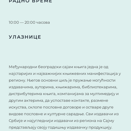
РАДНО ВРЕМЕ
10:00 — 20:00 часова
УЛАЗНИЦЕ
Међународни београдски сајам књига једна је од
најстаријих и најважнијих књижевних манифестација у
региону. Његов основни циљ је пружање могућности
издавачима, ауторима, књижарима, библиотекарима,
дистрибутерима књига, компанијама за мултимедију и
другим актерима, да успоставе контакте, размене
искуства, склопе пословне договоре и остваре друге
видове пословне и културне сарадње. Сви издавачи из
Србије и најугледнији издавачи из региона на Сајму
представљају своју годишњу издавачку продукцију.