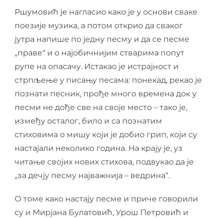
Ршумовић је нагласио како је у основи сваке
поезије музика, а потом открио да сваког
јутра напише по једну песму и да се песме
„праве“ и о најобичнијим стварима попут
рупе на опасачу.
Истакао је истрајност и
стрпљење у писању песама: понекад, рекао је
познати песник, прође много времена док у
песми не дође све на своје место – тако је,
између осталог, било и са познатим
стиховима о мишу који је добио грип, који су
настајали неколико година. На крају је, уз
читање својих нових стихова, подвукао да је
„за дечју песму најважнија – ведрина“.
О томе како настају песме и приче говорили
су и Мирјана Булатовић, Урош Петровић и