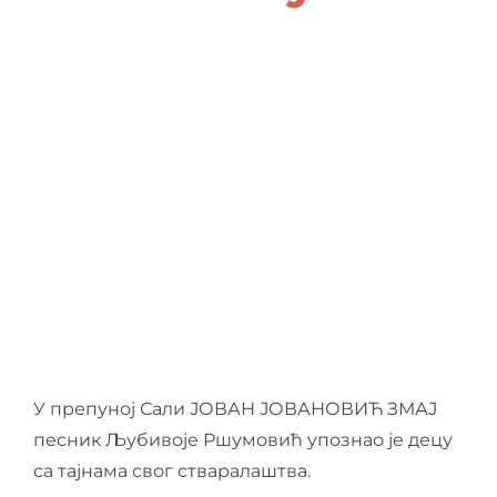
О нама
Контакт
Ђирилица
У препуној Сали ЈОВАН ЈОВАНОВИЋ ЗМАЈ
песник Љубивоје Ршумовић упознао је децу
са тајнама свог стваралаштва.