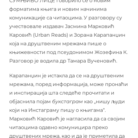
СУМЊИВО ЛИЦЕ говорило се о новим
форматима књига и новим начинима
комуникације са читаоцима. У разговору су
учествовале издавач Јасмина Марковић
Каровић (Urban Reads) и Зорана Карапанџин
која на друштвеним мрежама пише о
књижевности под псеудонимом Жозефина К.
Разговор је водила др Тамара Вученовић.
Карапанџин је истакла да се на друштвеним
мрежама, поред информација, може пронаћи
и инспирација шта следеће прочитати и
објаснила појам
букстаграм
као „нишу људи
који на Инстаграму пишу о књигама“.
Марковић Каровић је нагласила да са својим
читаоцима одавно комуницира преко
друштвених мрежа, као и да је приметила да