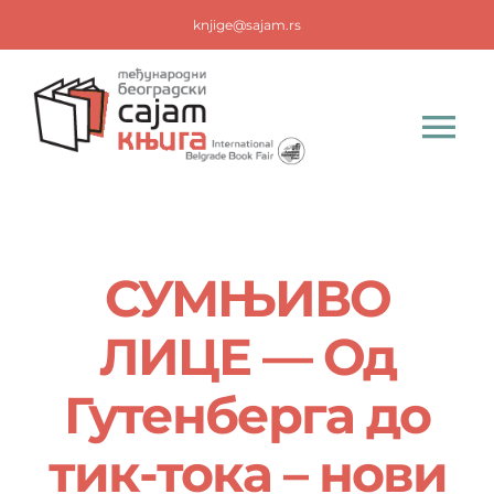
Skip
knjige@sajam.rs
to
content
Tog
Nav
За посетиоц
СУМЊИВО
За излагаче
ЛИЦЕ — Од
Новости
Гутенберга до
Акредитациј
тик-тока – нови