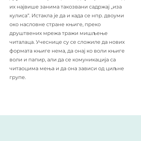
их највише занима такозвани садржај „иза
кулиса“. Истакла је да и када се нпр. двоуми
око насловне стране књиге, преко
друштвених мрежа тражи мишљење
читалаца. Учеснице су се сложиле да нових
формата књиге нема, да онај ко воли књиге
воли и папир, али да се комуникација са
читаоцима мења и да она зависи од циљне
групе.