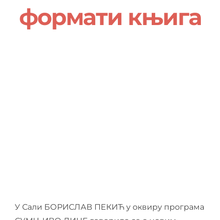
О нама
формати књига
Контакт
Ђирилица
У Сали БОРИСЛАВ ПЕКИЋ у оквиру програма