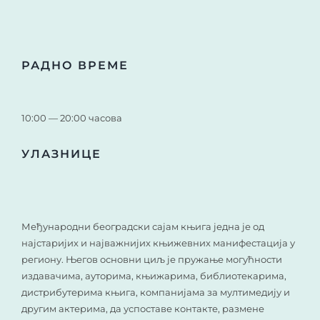
РАДНО ВРЕМЕ
10:00 — 20:00 часова
УЛАЗНИЦЕ
Међународни београдски сајам књига једна је од
најстаријих и најважнијих књижевних манифестација у
региону. Његов основни циљ је пружање могућности
издавачима, ауторима, књижарима, библиотекарима,
дистрибутерима књига, компанијама за мултимедију и
другим актерима, да успоставе контакте, размене