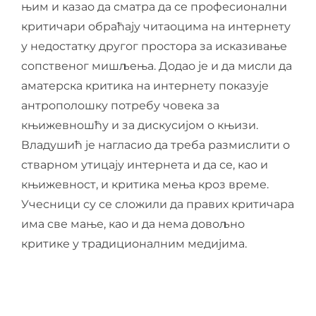
њим и казао да сматра да се професионални
критичари обраћају читаоцима на интернету
у недостатку другог простора за исказивање
сопственог мишљења. Додао је и да мисли да
аматерска критика на интернету показује
антрополошку потребу човека за
књижевношћу и за дискусијом о књизи.
Владушић је нагласио да треба размислити о
стварном утицају интернета и да се, као и
књижевност, и критика мења кроз време.
Учесници су се сложили да правих критичара
има све мање, као и да нема довољно
критике у традиционалним медијима.