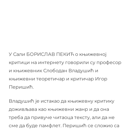
У Сали БОРИСЛАВ ПЕКИЋ о књижевној
критици на интернету говорили су професор
и књижевник Слободан Владушић и
књижевни теоретичар и критичар Игор
Перишић.
Владушић је истакао да књижевну критику
доживљава као књижевни жанр и да она
треба да привуче читаоца тексту, али да не
сме да буде памфлет.
Перишић се сложио са