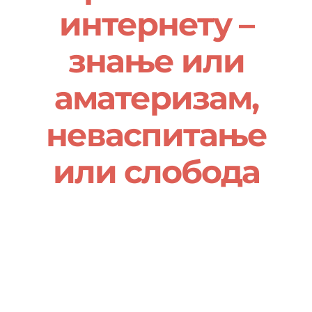
О нама
интернету –
знање или
Контакт
аматеризам,
Ђирилица
неваспитање
или слобода