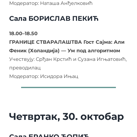
Модератор: Наташа Анђелковић
Сала БОРИСЛАВ ПЕКИЋ
18.00–18.50
ГРАНИЦЕ СТВАРАЛАШТВА Гост Сајма: Али
Феник (Холандија) — Ум под алгоритмом
Учествују: Срђан Крстић и Сузана Игњатовић,
преводилац
Модератор: Исидора Ињац
Четвртак, 30. октобар
Сала БРАНКО ЋОПИЋ