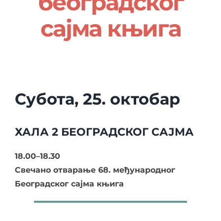
београдског
сајма књига
О нама
Контакт
Ђирилица
Субота, 25. октобар
ХАЛА 2 БЕОГРАДСКОГ САЈМА
18.00–18.30
Свечано отварање 6
8
. међународног
Београдског сајма књига