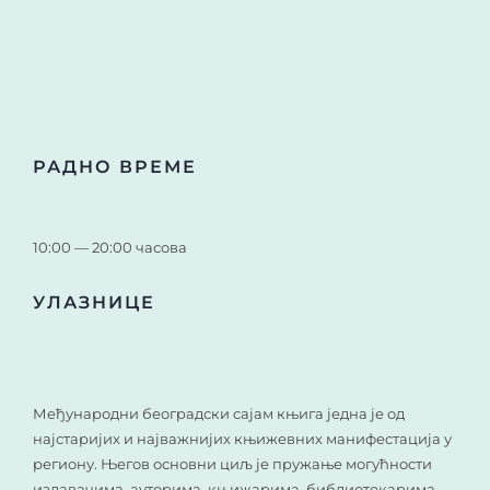
РАДНО ВРЕМЕ
10:00 — 20:00 часова
УЛАЗНИЦЕ
Међународни београдски сајам књига једна је од
најстаријих и најважнијих књижевних манифестација у
региону. Његов основни циљ је пружање могућности
издавачима, ауторима, књижарима, библиотекарима,