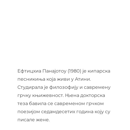
О нама
Контакт
Ђирилица
Ефтицхиа Панајотоу (1980) је кипарска
песникиња која живи у Атини.
Студирала је филозофију и савремену
грчку књижевност. Њена докторска
теза бавила се савременом грчком
поезијом седамдесетих година коју су
писале жене.