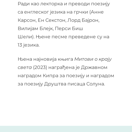
Ради као лекторка и преводи поезију
са енглеског језика на грчки (Анне
Карсон, Ен Секстон, Лорд Бајрон,
Вилијам Блејк, Перси Биш
Шели). Њене песме преведене су на
13 језика.
Њена најновија књига
Митови о крају
света
(2023) награђена је Државном
наградом Кипра за поезију и наградом
за поезију Друштва писаца Солуна.