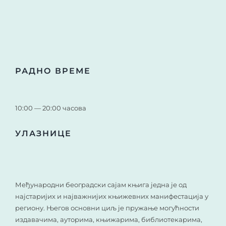
РАДНО ВРЕМЕ
10:00 — 20:00 часова
УЛАЗНИЦЕ
Међународни београдски сајам књига једна је од
најстаријих и најважнијих књижевних манифестација у
региону. Његов основни циљ је пружање могућности
издавачима, ауторима, књижарима, библиотекарима,