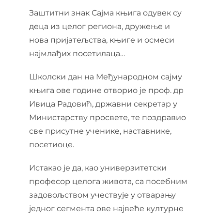
Заштитни знак Сајма књига одувек су
деца из целог региона, дружење и
нова пријатељства, књиге и осмеси
најмлађих посетилаца…
Школски дан на Међународном сајму
књига ове године отворио је проф. др
Ивица Радовић, државни секретар у
Министарству просвете, те поздравио
све присутне ученике, наставнике,
посетиоце.
Истакао је да, као универзитетски
професор целога живота, са посебним
задовољством учествује у отварању
једног сегмента ове највеће културне