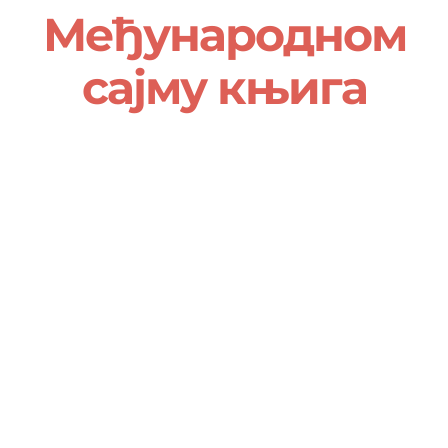
О нама
Међународном
сајму књига
Контакт
Ђирилица