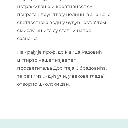
истраживање и креативност су
покретач друштва у целини, а знање је
светлост која води у будућност. У том
смислу, књиге су стални извор
сазнања.
На крају је проф. др Ивица Радовић
цитирао нашег највећег
просветитеља Доситеја Обрадовића,
те речима „идућ учи, у векове гледа“
отворио школски дан.