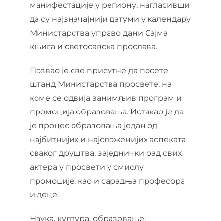
манифестације у региону, нагласивши
да су најзначајнији датуми у календару
Министарства управо дани Сајма
књига и светосавска прослава.
Позвао је све присутне да посете
штанд Министарства просвете, на
коме се одвија занимљив програм и
промоција образовања. Истакао је да
је процес образовања један од
најбитнијих и најсложенијих аспеката
сваког друштва, заједнички рад свих
актера у просвети у смислу
промоције, као и сарадња професора
и деце.
Наука, култура, образовање,