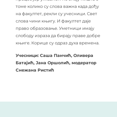
томе колико су слова важна када дођу
на факултет, рекли су учесници. Свет
слова чини књигу. И факултет даје
право образовање. Уметници имају
слободу израза да бирају праве добре
књиге. Корице су одраз духа времена.
Учесници: Саша Панчић, Оливера
Батајић, Јана Оршолић, модератор
Снежана Ристић