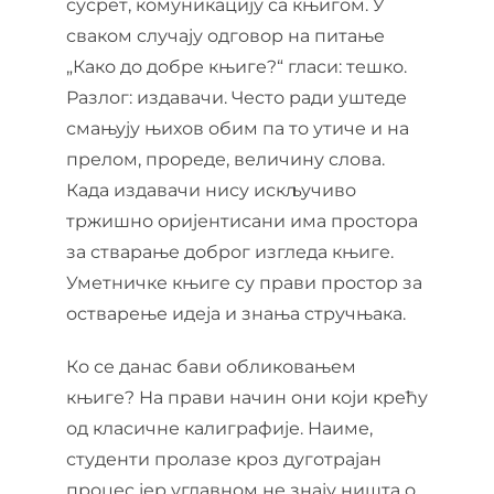
сусрет, комуникацију са књигом. У
сваком случају одговор на питање
„Како до добре књиге?“ гласи: тешко.
Разлог: издавачи. Често ради уштеде
смањују њихов обим па то утиче и на
прелом, прореде, величину слова.
Када издавачи нису искључиво
тржишно оријентисани има простора
за стварање доброг изгледа књиге.
Уметничке књиге су прави простор за
остварење идеја и знања стручњака.
Ко се данас бави обликовањем
књиге? На прави начин они који крећу
од класичне калиграфије. Наиме,
студенти пролазе кроз дуготрајан
процес јер углавном не знају ништа о