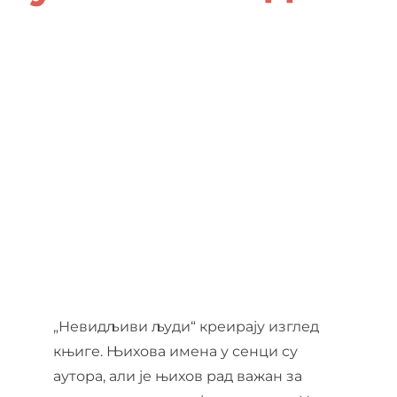
О нама
Контакт
Ђирилица
„Невидљиви људи“ креирају изглед
књиге. Њихова имена у сенци су
аутора, али је њихов рад важан за