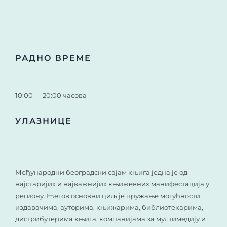
РАДНО ВРЕМЕ
10:00 — 20:00 часова
УЛАЗНИЦЕ
Међународни београдски сајам књига једна је од
најстаријих и најважнијих књижевних манифестација у
региону. Његов основни циљ је пружање могућности
издавачима, ауторима, књижарима, библиотекарима,
дистрибутерима књига, компанијама за мултимедију и