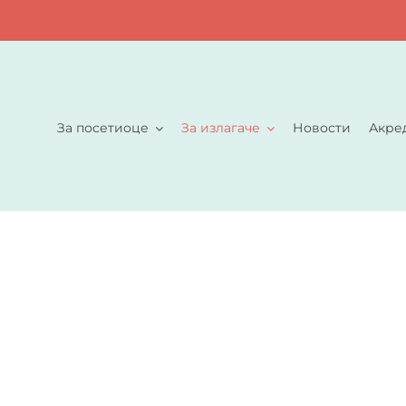
За посетиоце
За излагаче
Новости
Акре