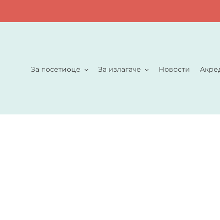
За посетиоце
За излагаче
Новости
Акре